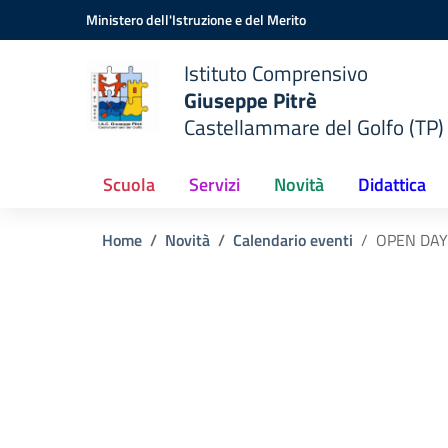
Vai ai contenuti
Vai al menu di navigazione
Vai al footer
Ministero dell'Istruzione e del Merito
Istituto Comprensivo
Giuseppe Pitrè
Castellammare del Golfo (TP)
Scuola
Servizi
Novità
Didattica
Home
Novità
Calendario eventi
OPEN DAY