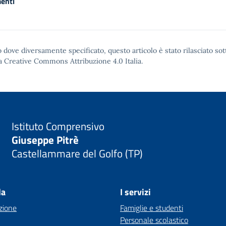
enti
 dove diversamente specificato, questo articolo è stato rilasciato sot
a Creative Commons Attribuzione 4.0
Italia.
Istituto Comprensivo
Giuseppe Pitrè
Castellammare del Golfo (TP)
la
I servizi
zione
Famiglie e studenti
Personale scolastico