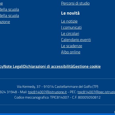
ne
Percorsi di studio
della scuola
Le novità
della scuola
Le notizie
azione
I comunicati
Le circolari
Calendario eventi
Le scadenze
Albo online
cy
Note Legali
Dichiarazioni di accessibilità
Gestione cookie
Via Kennedy, 37
-
91014 Castellammare del Golfo (TP)
0924 31948
- Mail:
tpic814007@istruzione.it
- PEC:
tpic814007@pec.istruzio
Codice meccanografico: TPIC814007
- C.F. 80005050812