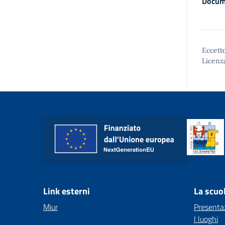
Docum
Eccetto
Licenz
Link esterni
La scuo
Miur
Presenta
I luoghi