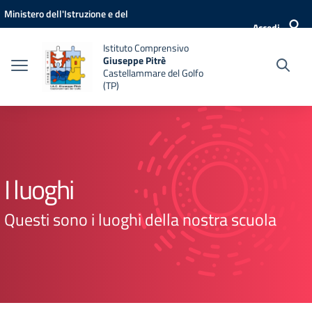
Vai ai contenuti
Vai al menu di navigazione
Vai al footer
Ministero dell'Istruzione e del
Accedi
Merito
Istituto Comprensivo
Giuseppe Pitrè
Castellammare del Golfo
(TP)
I luoghi
Questi sono i luoghi della nostra scuola