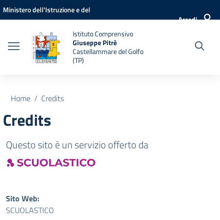
Vai ai contenuti
Vai al menu di navigazione
Vai al footer
Ministero dell'Istruzione e del
Accedi
Merito
Istituto Comprensivo
Giuseppe Pitrè
Castellammare del Golfo
(TP)
Home
Credits
Credits
Questo sito è un servizio offerto da
Sito Web:
SCUOLASTICO