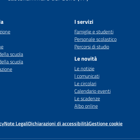
la
I servizi
zione
Famiglie e studenti
Personale scolastico
ne
Percorsi di studio
della scuola
Le novità
della scuola
Le notizie
azione
I comunicati
Le circolari
Calendario eventi
Le scadenze
Albo online
cy
Note Legali
Dichiarazioni di accessibilità
Gestione cookie