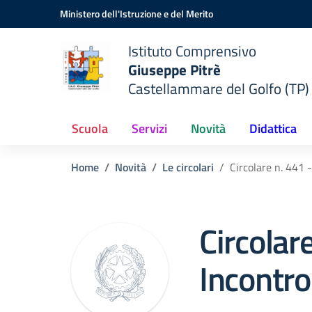
Vai ai contenuti
Vai al menu di navigazione
Vai al footer
Ministero dell'Istruzione e del Merito
Istituto Comprensivo
Giuseppe Pitrè
Castellammare del Golfo (TP)
Scuola
Servizi
Novità
Didattica
Home
Novità
Le circolari
Circolare n. 441 
Circolar
Incontr