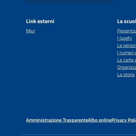
Link esterni
La scuo
Miur
Presenta
I luoghi
Le perso
I numeri 
Le carte 
Organizz
La storia
Amministrazione Trasparente
Albo online
Privacy Poli