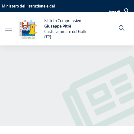
Vai ai contenuti
Vai al menu di navigazione
Vai al footer
Ministero dell'Istruzione e del
Accedi
Merito
Istituto Comprensivo
Giuseppe Pitrè
Castellammare del Golfo
(TP)