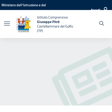
Vai ai contenuti
Vai al menu di navigazione
Vai al footer
Ministero dell'Istruzione e del
Accedi
Merito
Istituto Comprensivo
Giuseppe Pitrè
Castellammare del Golfo
(TP)