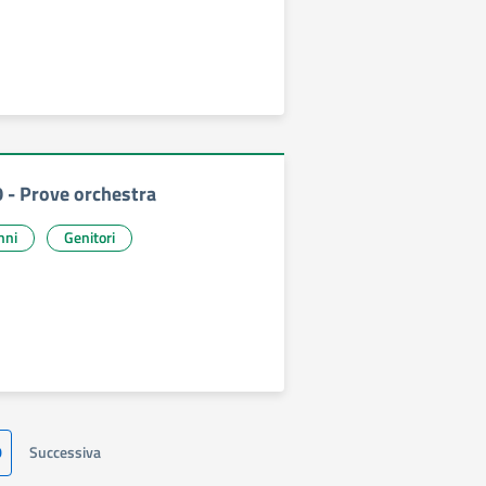
0 - Prove orchestra
nni
Genitori
0
Successiva