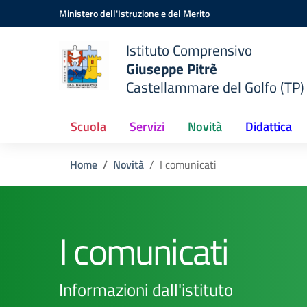
Vai ai contenuti
Vai al menu di navigazione
Vai al footer
Ministero dell'Istruzione e del Merito
Istituto Comprensivo
Giuseppe Pitrè
Castellammare del Golfo (TP)
Scuola
Servizi
Novità
Didattica
Home
Novità
I comunicati
I comunicati
Informazioni dall'istituto