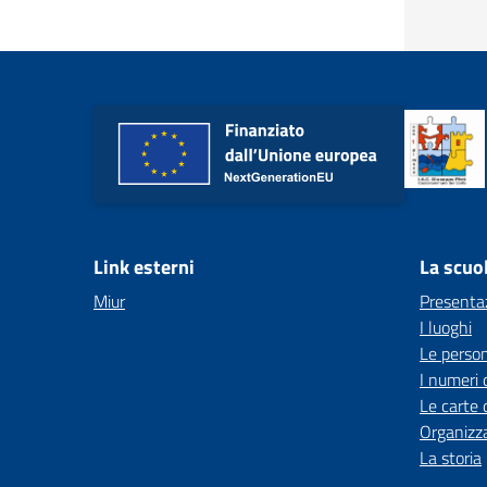
Link esterni
La scuo
Miur
Presenta
I luoghi
Le perso
I numeri 
Le carte 
Organizz
La storia