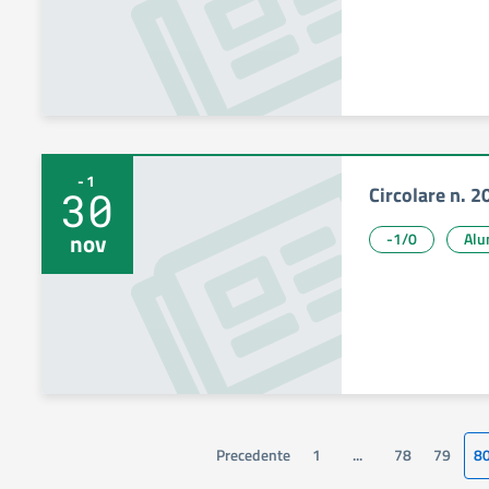
-1
Circolare n. 2
30
nov
-1/0
Alu
Precedente
1
...
78
79
8