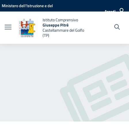
Vai ai contenuti
Vai al menu di navigazione
Vai al footer
Ministero dell'Istruzione e del
Accedi
Merito
Istituto Comprensivo
Giuseppe Pitrè
Castellammare del Golfo
(TP)