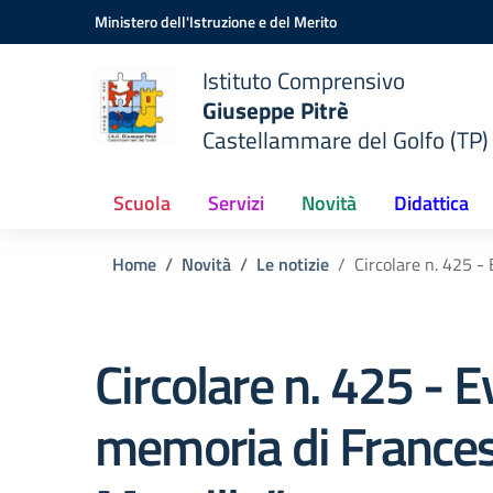
Vai ai contenuti
Vai al menu di navigazione
Vai al footer
Ministero dell'Istruzione e del Merito
Istituto Comprensivo
Giuseppe Pitrè
Castellammare del Golfo (TP)
Scuola
Servizi
Novità
Didattica
Home
Novità
Le notizie
Circolare n. 425 -
Circolare n. 425 - E
memoria di France