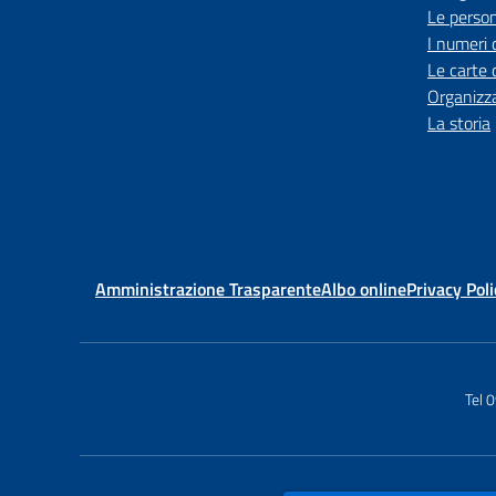
Le perso
I numeri 
Le carte 
Organizz
La storia
Amministrazione Trasparente
Albo online
Privacy Poli
Tel 