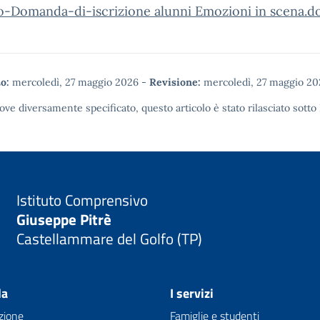
to-Domanda-di-iscrizione alunni Emozioni in scena.d
o:
mercoledì, 27 maggio 2026
-
Revisione:
mercoledì, 27 maggio 20
ove diversamente specificato, questo articolo è stato rilasciato sotto
Istituto Comprensivo
Giuseppe Pitrè
Castellammare del Golfo (TP)
la
I servizi
zione
Famiglie e studenti