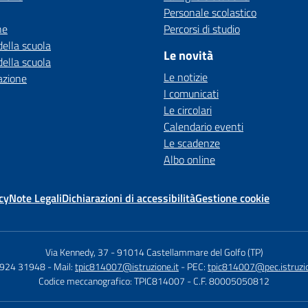
Personale scolastico
ne
Percorsi di studio
della scuola
Le novità
della scuola
Le notizie
azione
I comunicati
Le circolari
Calendario eventi
Le scadenze
Albo online
cy
Note Legali
Dichiarazioni di accessibilità
Gestione cookie
Via Kennedy, 37
-
91014 Castellammare del Golfo (TP)
0924 31948
- Mail:
tpic814007@istruzione.it
- PEC:
tpic814007@pec.istruzio
Codice meccanografico: TPIC814007
- C.F. 80005050812