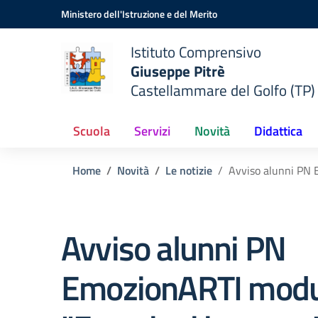
Vai ai contenuti
Vai al menu di navigazione
Vai al footer
Ministero dell'Istruzione e del Merito
Istituto Comprensivo
Giuseppe Pitrè
Castellammare del Golfo (TP)
Scuola
Servizi
Novità
Didattica
Home
Novità
Le notizie
Avviso alunni PN 
Avviso alunni PN
EmozionARTI modu