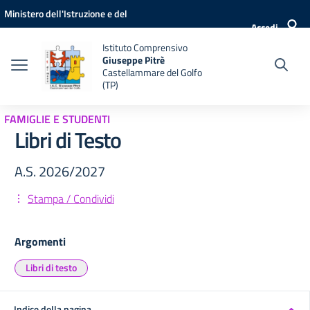
Vai ai contenuti
Vai al menu di navigazione
Vai al footer
Ministero dell'Istruzione e del
Accedi
Merito
Istituto Comprensivo
Giuseppe Pitrè
Castellammare del Golfo
(TP)
FAMIGLIE E STUDENTI
Libri di Testo
A.S. 2026/2027
Stampa / Condividi
Argomenti
Libri di testo
Indice della pagina