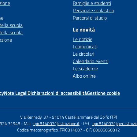
zione
Famiglie e studenti
Personale scolastico
ne
Percorsi di studio
della scuola
Le novità
della scuola
Le notizie
azione
I comunicati
Le circolari
Calendario eventi
Le scadenze
Albo online
cy
Note Legali
Dichiarazioni di accessibilità
Gestione cookie
Via Kennedy, 37
-
91014 Castellammare del Golfo (TP)
0924 31948
- Mail:
tpic814007@istruzione.it
- PEC:
tpic814007@pec.istruzio
Codice meccanografico: TPIC814007
- C.F. 80005050812