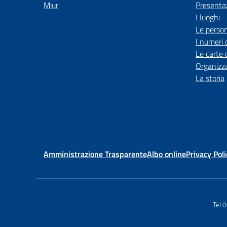
Miur
Presenta
I luoghi
Le perso
I numeri 
Le carte 
Organizz
La storia
Amministrazione Trasparente
Albo online
Privacy Poli
Tel 