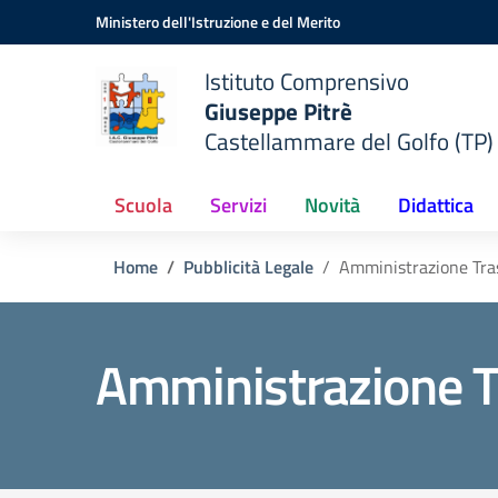
Vai ai contenuti
Vai al menu di navigazione
Vai al footer
Ministero dell'Istruzione e del Merito
Istituto Comprensivo
Giuseppe Pitrè
Castellammare del Golfo (TP)
Scuola
Servizi
Novità
Didattica
Home
Pubblicità Legale
Amministrazione Tra
Amministrazione T