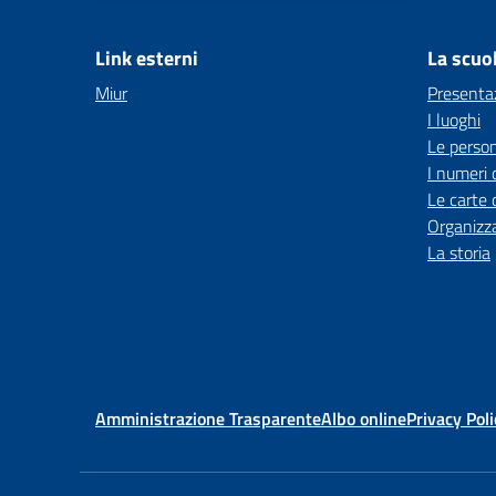
Link esterni
La scuo
Miur
Presenta
I luoghi
Le perso
I numeri 
Le carte 
Organizz
La storia
Amministrazione Trasparente
Albo online
Privacy Poli