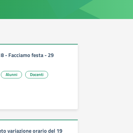
18 - Facciamo festa - 29
Alunni
Docenti
eto variazione orario del 19