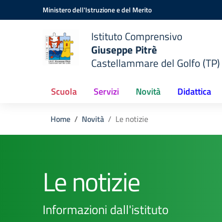
Vai ai contenuti
Vai al menu di navigazione
Vai al footer
Ministero dell'Istruzione e del Merito
Istituto Comprensivo
Giuseppe Pitrè
Castellammare del Golfo (TP)
Scuola
Servizi
Novità
Didattica
Home
Novità
Le notizie
Le notizie
Informazioni dall'istituto