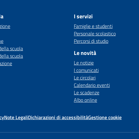
la
I servizi
zione
Famiglie e studenti
Personale scolastico
ne
Percorsi di studio
della scuola
Le novità
della scuola
Le notizie
azione
I comunicati
Le circolari
Calendario eventi
Le scadenze
Albo online
cy
Note Legali
Dichiarazioni di accessibilità
Gestione cookie