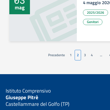
4 maggio 202
mag
2025/2026
Genitori
Precedente
1
2
3
4
...
Istituto Comprensivo
Giuseppe Pitrè
Castellammare del Golfo (TP)